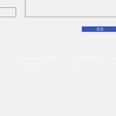
送信
BUSINESS CONTENTS
COMPANY PROFILE
●総合印刷事業
●会社方針
●販促・広告宣伝事業
●会社概要
●商社事業
●沿革
●衛生用品関連事業
●事業所所在地
●流通加工事業
●OTHER WORKS
Copyright © 20