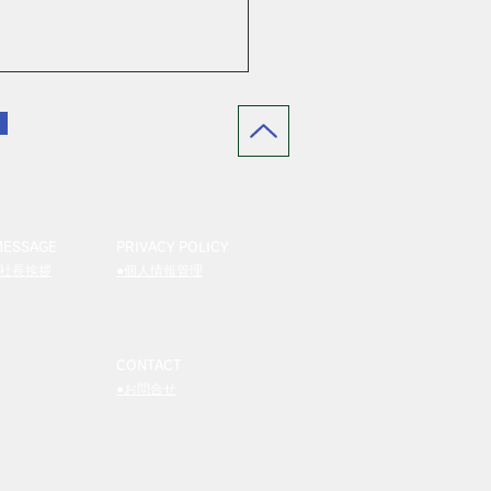
MESSAGE
PRIVACY POLICY
●社長挨拶
●個人情報管理
●企業理念
CONTACT
●お問合せ
04 by AOI Co.,Ltd All Rights Reserved